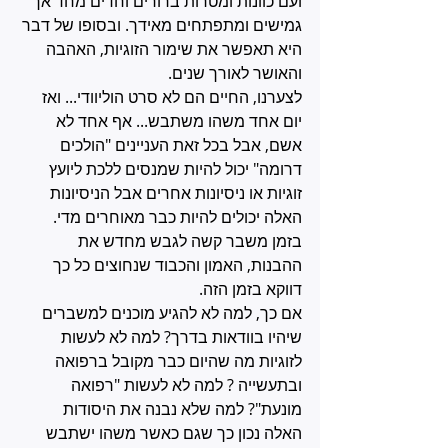
ועם כוונות ומטרות ברורים וחדים מחד אך 
גמישים ומתפתחים מאידך. ובסופו של דבר 
היא תאפשר את שימור הזוגיות, האהבה 
והאושר לאורך שנים.
לצערנו, החיים הם לא סרט הוליוודי... ואז 
יום אחד משהו משתבש... אף אחד לא 
אשם, אבל בכל זאת העניינים "הולכים 
דרומה" יכול להיות שמנסים ללכת ליועץ 
זוגיות או ניסיונות אחרים אבל הניסיונות 
האלה יכולים להיות כבר מאוחרים מדי. 
בזמן משבר קשה לגבש מחדש את 
ההבנות, האמון והכבוד שנחוצים כל כך 
דווקא בזמן הזה.
אם כך, למה לא להגיע מוכנים למשברים 
שיהיו בוודאות בדרך? למה לא לעשות 
לזוגיות מה שהיום כבר מקובל ברפואה 
ובתעשייה ? למה לא לעשות "רפואה 
מונעת"? למה שלא נבנה את היסודות 
האלה נכון כך שגם כאשר משהו ישתבש 